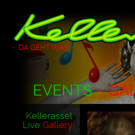
··· DA GEHT WAS ···
EVENTS
··· GA
Kellerassel
Live
Gallery