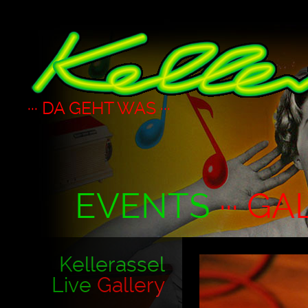
··· DA GEHT WAS ···
EVENTS
··· GA
Kellerassel
Live
Gallery