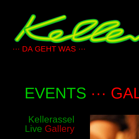
··· DA GEHT WAS ···
EVENTS
··· GA
Kellerassel
Live
Gallery