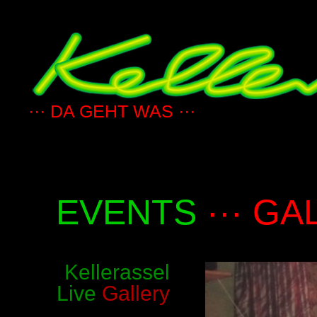
··· DA GEHT WAS ···
EVENTS
··· GA
Kellerassel
Live
Gallery