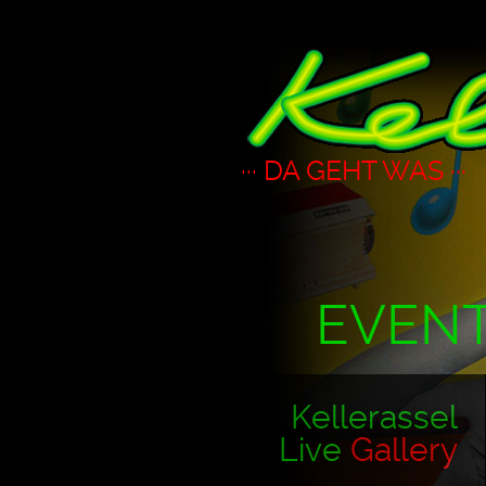
··· DA GEHT WAS ···
EVEN
Kellerassel
Live
Gallery