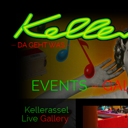
··· DA GEHT WAS ···
EVENTS
··· GA
Kellerassel
Live
Gallery