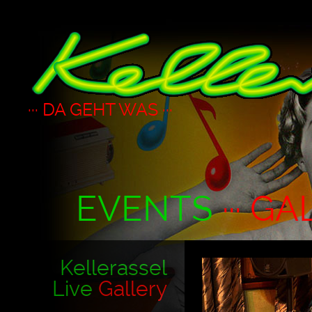
··· DA GEHT WAS ···
EVENTS
··· GA
Kellerassel
Live
Gallery