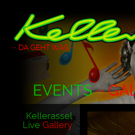
··· DA GEHT WAS ···
EVENTS
··· GA
Kellerassel
Live
Gallery