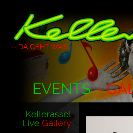
··· DA GEHT WAS ···
EVENTS
··· GA
Kellerassel
Live
Gallery