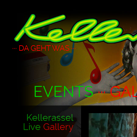
··· DA GEHT WAS ···
EVENTS
··· GA
Kellerassel
Live
Gallery