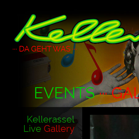
··· DA GEHT WAS ···
EVENTS
··· GA
Kellerassel
Live
Gallery