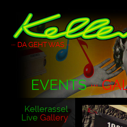
··· DA GEHT WAS ···
EVENTS
··· GA
Kellerassel
Live
Gallery