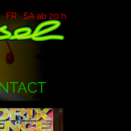
 FR · SA ab 20 h
NTACT