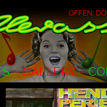
OFFEN: DO ·
TS
··· GALLERY ···
CO