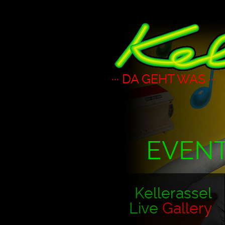
··· DA GEHT WAS ···
EVEN
Kellerassel
Live
Gallery